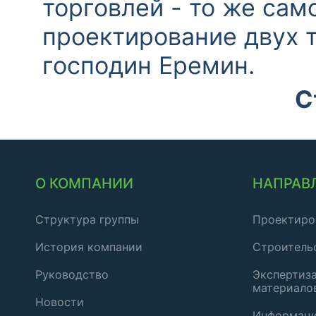
торговлей - то же сам
проектирование двух т
господин Еремин.
С
О КОМПАНИИ
НАПРАВ
Структура группы
Проектиро
История компании
Строитель
Руководство
Экспертиза
материало
Новости
Информаци