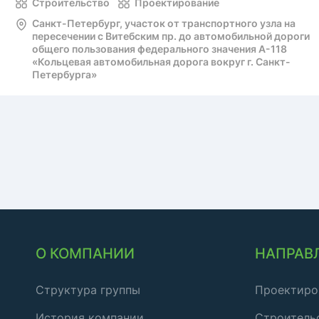
Строительство
Проектирование
Санкт-Петербург, участок от транспортного узла на
пересечении с Витебским пр. до автомобильной дороги
общего пользования федерального значения А-118
«Кольцевая автомобильная дорога вокруг г. Санкт-
Петербурга»
О КОМПАНИИ
НАПРАВ
Структура группы
Проектиро
История компании
Строитель