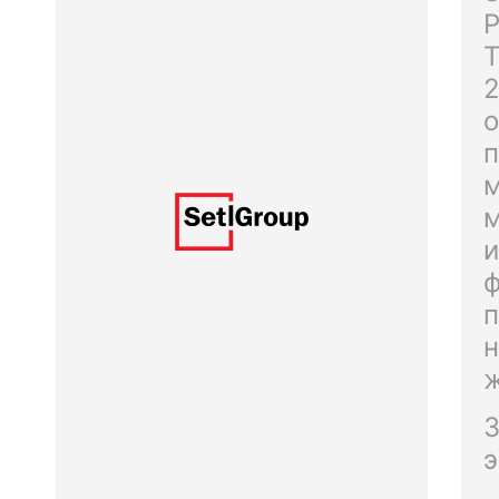
Р
Т
2
о
п
м
м
и
ф
п
н
ж
З
э