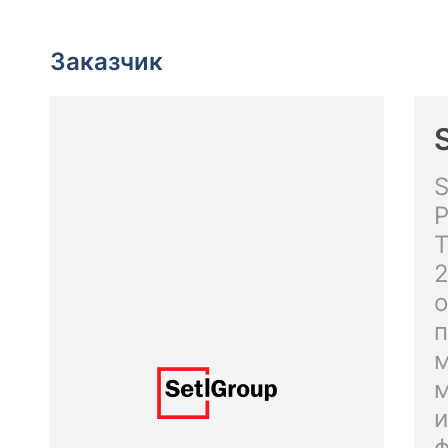
Заказчик
S
Р
Т
2
о
п
м
м
и
ф