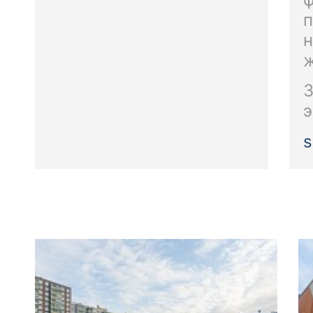
п
н
ж
З
э
s