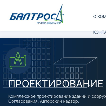
О КО
КОНТ
ЭКСПЕРТИЗА СТР
ПРОЕКТИРОВАНИЕ
И МАТЕРИАЛОВ
Комплексное проектирование зданий и cоору
Согласования. Авторский надзор.
Испытательная строительная лаборатория (ИС